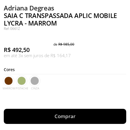
Adriana Degreas
SAIA C TRANSPASSADA APLIC MOBILE
LYCRA - MARROM
Ref: 0661Z
de
R$ 985,00
R$
492,50
em até 3x sem juros de R$ 164,17
Cores
MARROM
PISTACHE
CINZA
Comprar