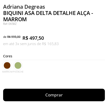
Adriana Degreas
BIQUINI ASA DELTA DETALHE ALÇA -
MARROM
Ref: 0658Z
de
R$ 995,00
R$
497,50
em até 3x sem juros de R$ 165,83
Cores
MARROM
PISTACHE
Comprar