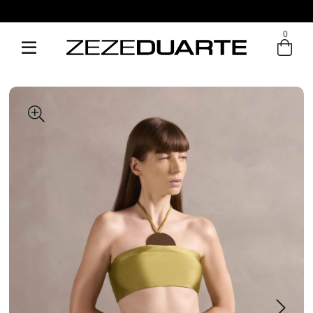
Pague em até 6x sem juros
0
Entre com email ou cpf/cnpj
Criar nova conta