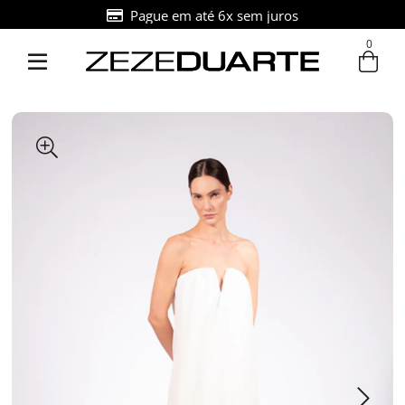
Pague em até 6x sem juros
0
Entre com email ou cpf/cnpj
Criar nova conta