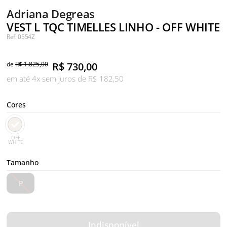
Adriana Degreas
VEST L TQC TIMELLES LINHO - OFF WHITE
Ref: 0554Z
de
R$ 1.825,00
R$
730,00
em até 4x sem juros de R$ 182,50
Cores
OFF
WHITE
Tamanho
P
Indisponível