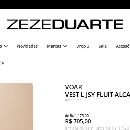
Pague em até 6x sem juros
s
Novidades
Marcas
Drop 3
Sale
Acessó
DA
VOAR
VEST L JSY FLUIT AL
Ref: 0805Z
de
R$ 1.175,00
R$
705,00
em até 4x sem juros de R$ 176,2