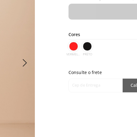
Cores
VERMELHO
PRETO
Consulte o frete
Cep de Entrega
Cal