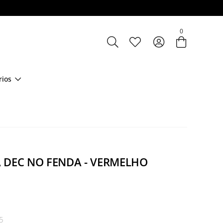
Entre com email ou cpf/cnpj
0
Criar nova conta
rios
CA DEC NO FENDA - VERMELHO
5