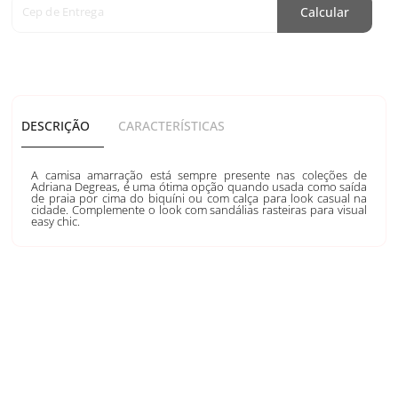
Cep de Entrega
Calcular
DESCRIÇÃO
CARACTERÍSTICAS
A camisa amarração está sempre presente nas coleções de
Adriana Degreas, é uma ótima opção quando usada como saída
de praia por cima do biquíni ou com calça para look casual na
cidade. Complemente o look com sandálias rasteiras para visual
easy chic.