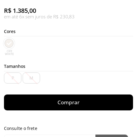
R$
1.385,00
em até 6x sem juros de R$ 230,83
Cores
OFF
WHITE
Tamanhos
P
M
Comprar
Consulte o frete