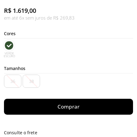
R$
1.619,00
em até 6x sem juros de R$ 269,83
Cores
VERDE
ESCURO
Tamanhos
36
38
Comprar
Consulte o frete