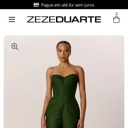
Pague em até 6x sem juros
0
Entre com email ou cpf/cnpj
Criar nova conta