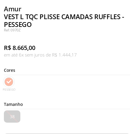
Amur
VEST L TQC PLISSE CAMADAS RUFFLES -
PESSEGO
Ref: 0970Z
R$
8.665,00
em até 6x sem juros de R$ 1.444,17
Cores
PESSEGO
Tamanho
38