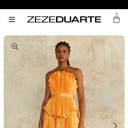
Pague em até 6x sem juros
0
Entre com email ou cpf/cnpj
Criar nova conta