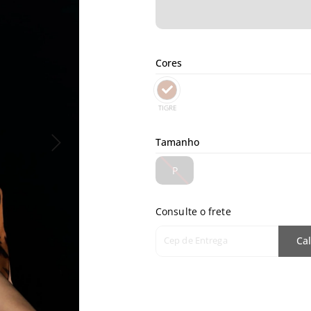
Cores
TIGRE
Tamanho
P
Consulte o frete
Cep de Entrega
Cal