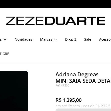
Pague em até 6x sem juros
s
Novidades
Marcas
Drop 3
Sale
Acessó
TIGRE
Adriana Degreas
MINI SAIA SEDA DETA
Ref: 47365
R$
1.395,00
em até 6x sem juros de R$ 232,5