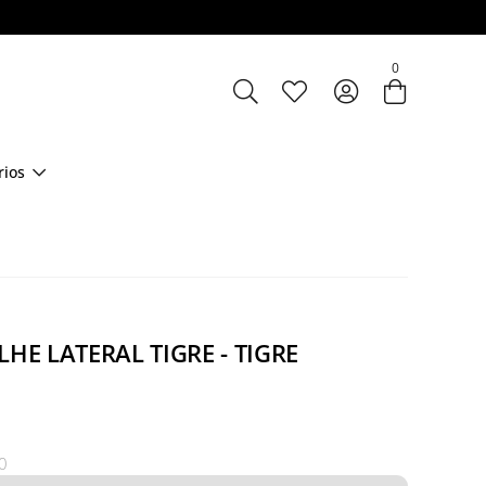
Entre com email ou cpf/cnpj
0
Criar nova conta
rios
LHE LATERAL TIGRE - TIGRE
0