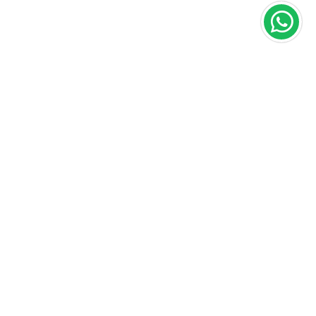
Área do cliente
A loja
Criar Conta
Sobre nós
Fazer Login
Políticas
Meus pedidos
Contato