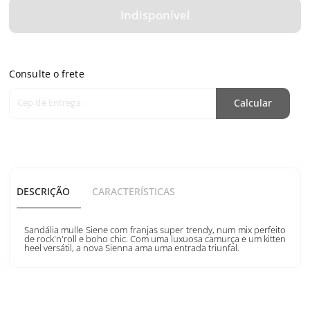
Indisponível
Consulte o frete
Cep de Entrega
Calcular
DESCRIÇÃO
CARACTERÍSTICAS
Sandália mulle Siene com franjas super trendy, num mix perfeito
de rock'n'roll e boho chic. Com uma luxuosa camurça e um kitten
heel versátil, a nova Sienna ama uma entrada triunfal.