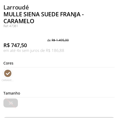
Larroudé
MULLE SIENA SUEDE FRANJA -
CARAMELO
Ref: 47381
de
R$ 1.495,00
R$
747,50
em até 4x sem juros de R$ 186,88
Cores
CARAMELO
Tamanho
36