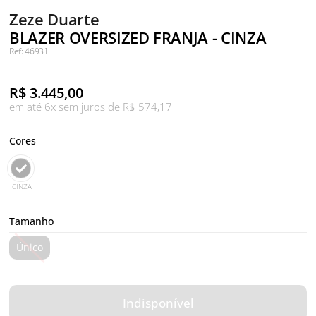
Zeze Duarte
BLAZER OVERSIZED FRANJA - CINZA
Ref: 46931
R$
3.445,00
em até 6x sem juros de R$ 574,17
Cores
CINZA
Tamanho
Único
Indisponível