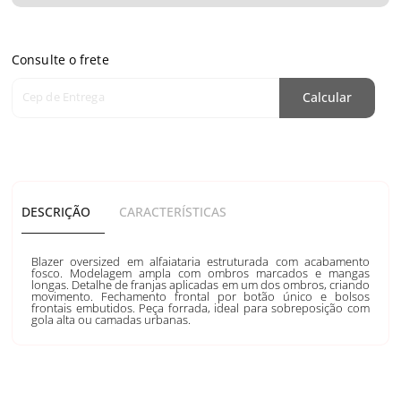
Consulte o frete
Cep de Entrega
Calcular
DESCRIÇÃO
CARACTERÍSTICAS
Blazer oversized em alfaiataria estruturada com acabamento
fosco. Modelagem ampla com ombros marcados e mangas
longas. Detalhe de franjas aplicadas em um dos ombros, criando
movimento. Fechamento frontal por botão único e bolsos
frontais embutidos. Peça forrada, ideal para sobreposição com
gola alta ou camadas urbanas.