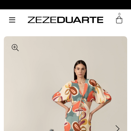
Pague em até 6x sem juros
0
Entre com email ou cpf/cnpj
Criar nova conta