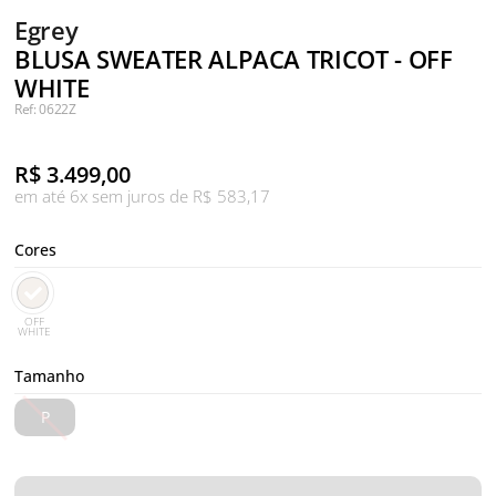
Egrey
BLUSA SWEATER ALPACA TRICOT - OFF
WHITE
Ref: 0622Z
R$
3.499,00
em até 6x sem juros de R$ 583,17
Cores
OFF
WHITE
Tamanho
P