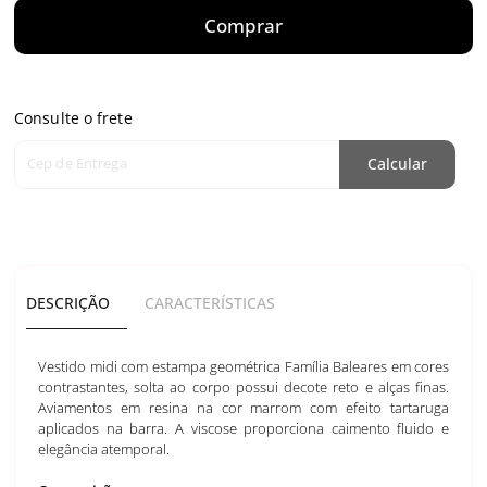
Comprar
Consulte o frete
Cep de Entrega
Calcular
DESCRIÇÃO
CARACTERÍSTICAS
Vestido midi com estampa geométrica Família Baleares em cores
contrastantes, solta ao corpo possui decote reto e alças finas.
Aviamentos em resina na cor marrom com efeito tartaruga
aplicados na barra. A viscose proporciona caimento fluido e
elegância atemporal.