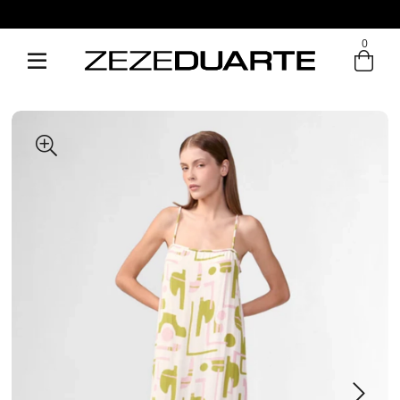
0
Entre com email ou cpf/cnpj
Criar nova conta