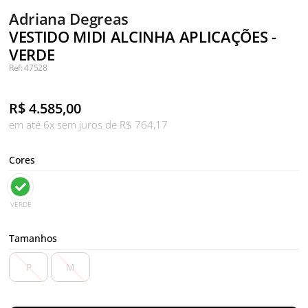
Adriana Degreas
VESTIDO MIDI ALCINHA APLICAÇÕES -
VERDE
Ref: 47528
R$
4.585,00
em até 6x sem juros de R$ 764,17
Cores
VERDE
Tamanhos
P
M