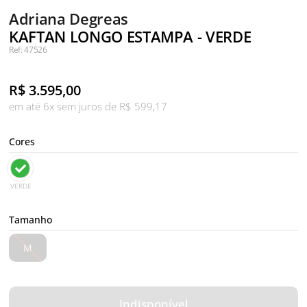
Adriana Degreas
KAFTAN LONGO ESTAMPA - VERDE
Ref: 47526
R$
3.595,00
em até 6x sem juros de R$ 599,17
Cores
VERDE
Tamanho
M
Indisponível