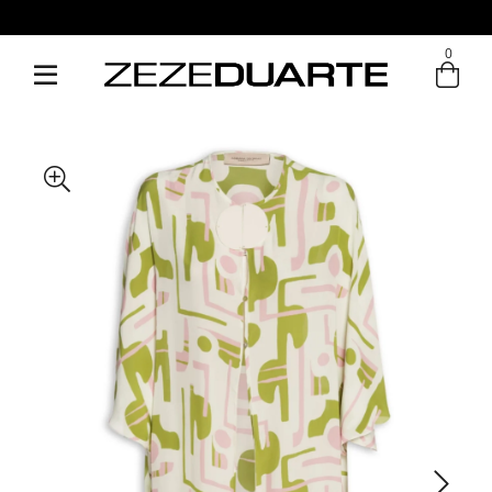
0
Entre com email ou cpf/cnpj
Criar nova conta