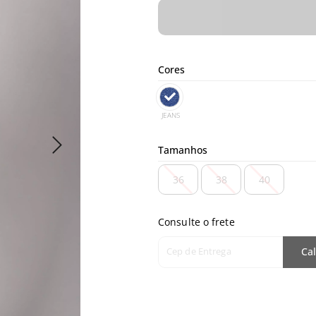
Cores
JEANS
Tamanhos
36
38
40
Consulte o frete
Cep de Entrega
Cal