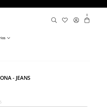
Entre com email ou cpf/cnpj
0
Criar nova conta
rios
ONA - JEANS
5