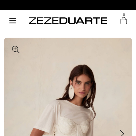
0
Entre com email ou cpf/cnpj
Criar nova conta