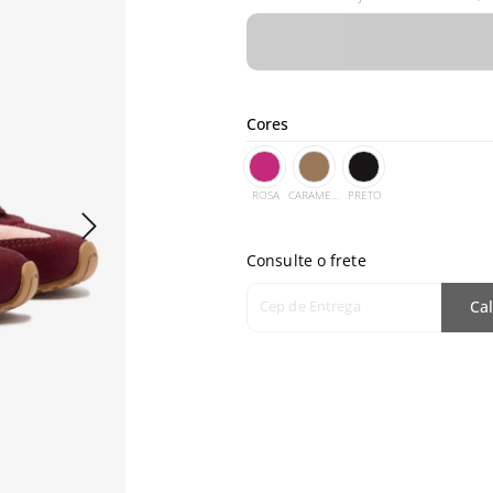
Cores
ROSA
CARAMELO
PRETO
Consulte o frete
Cep de Entrega
Cal