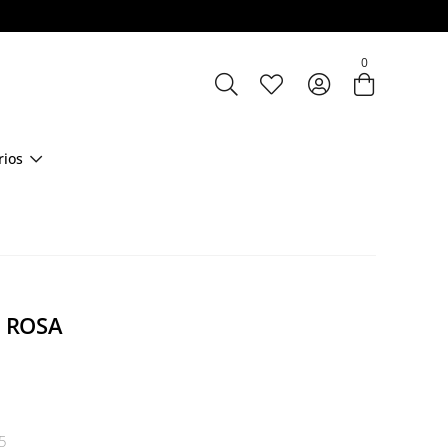
Entre com email ou cpf/cnpj
0
Criar nova conta
rios
- ROSA
5