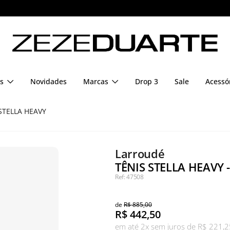
Pague em até 6x sem juros
s
Novidades
Marcas
Drop 3
Sale
Acessó
STELLA HEAVY
Larroudé
TÊNIS STELLA HEAVY 
Ref: 47508
de
R$ 885,00
R$
442,50
em até 2x sem juros de R$ 221,2