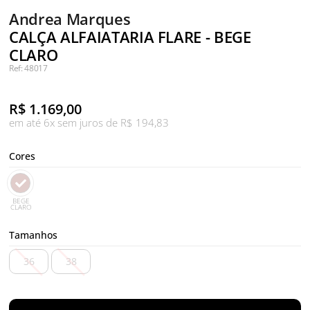
Andrea Marques
CALÇA ALFAIATARIA FLARE - BEGE
CLARO
Ref: 48017
R$
1.169,00
em até 6x sem juros de R$ 194,83
Cores
BEGE
CLARO
Tamanhos
36
38