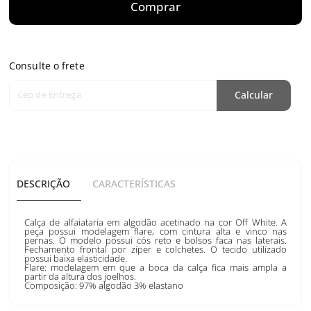
Comprar
Consulte o frete
Cep de Entrega
Calcular
DESCRIÇÃO
CARACTERÍSTICAS
Calça de alfaiataria em algodão acetinado na cor Off White. A
peça possui modelagem flare, com cintura alta e vinco nas
pernas. O modelo possui cós reto e bolsos faca nas laterais.
Fechamento frontal por zíper e colchetes. O tecido utilizado
possui baixa elasticidade.
Flare: modelagem em que a boca da calça fica mais ampla a
partir da altura dos joelhos.
Composição: 97% algodão 3% elastano