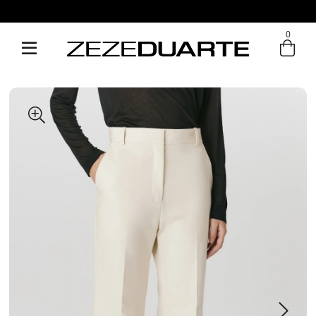
0
Entre com email ou cpf/cnpj
Criar nova conta