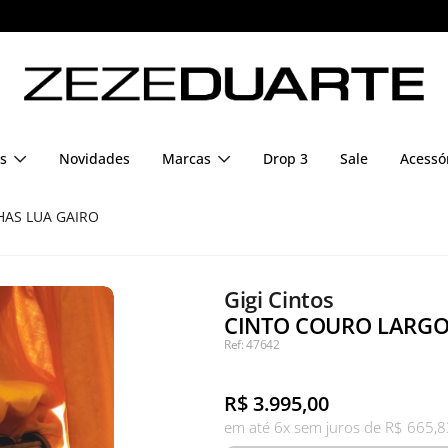
Pague em até 6x sem juros
s
Novidades
Marcas
Drop 3
Sale
Acessó
AS LUA GAIRO
Gigi Cintos
CINTO COURO LARGO
Ref: 47642
R$
3.995,00
em até 6x sem juros de R$ 665,8