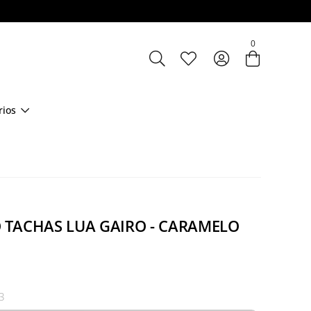
Entre com email ou cpf/cnpj
0
Criar nova conta
rios
 TACHAS LUA GAIRO - CARAMELO
3