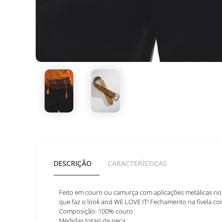
DESCRIÇÃO
CARACTERÍSTICAS
Feito em couro ou camurça com aplicações metálicas no 
que faz o look and WE LOVE IT! Fechamento na fivela co
Composição: 100% couro
Medidas totais da peça: