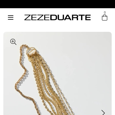
0
Entre com email ou cpf/cnpj
Criar nova conta