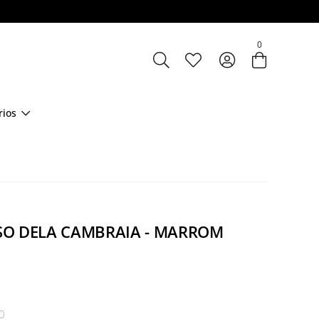
Entre com email ou cpf/cnpj
0
Criar nova conta
rios
SO DELA CAMBRAIA - MARROM
0