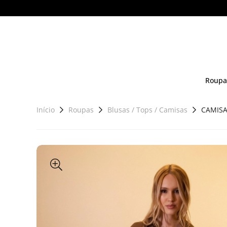
Roupa
Início
Roupas
Blusas / Tops / Camisas
CAMISA