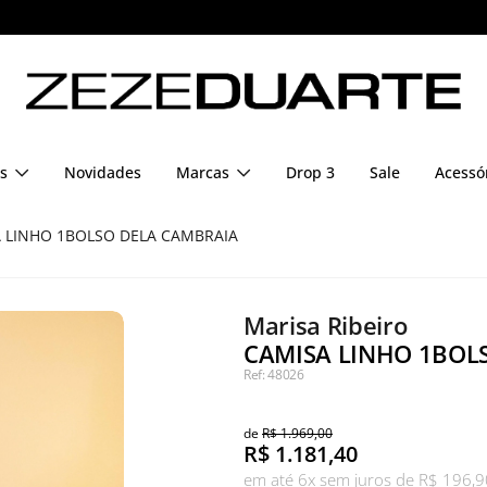
Pague em até 6x sem juros
s
Novidades
Marcas
Drop 3
Sale
Acessó
 LINHO 1BOLSO DELA CAMBRAIA
Marisa Ribeiro
CAMISA LINHO 1BOL
Ref: 48026
de
R$ 1.969,00
R$
1.181,40
em até 6x sem juros de R$ 196,9