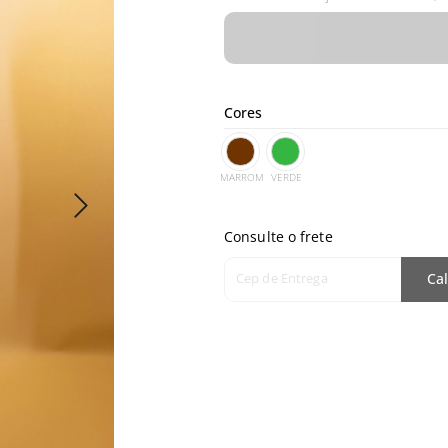
Cores
MARROM
VERDE
Consulte o frete
Cep de Entrega
Cal