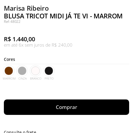
Marisa Ribeiro
BLUSA TRICOT MIDI JÁ TE VI - MARROM
Ref: 48022
R$
1.440,00
em até 6x sem juros de R$ 240,00
Cores
MARROM
CINZA
BRANCO
PRETO
Comprar
Consulte o frete