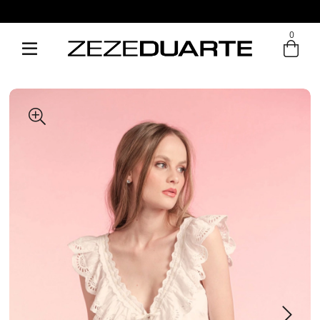
0
Entre com email ou cpf/cnpj
Criar nova conta