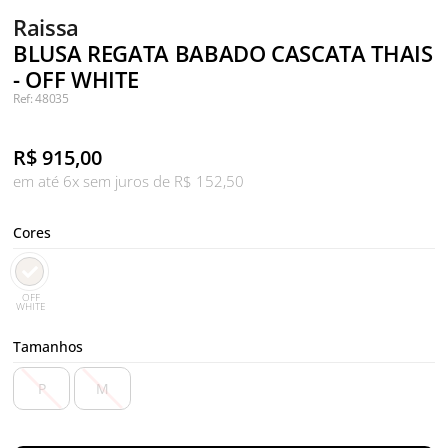
Raissa
BLUSA REGATA BABADO CASCATA THAIS
- OFF WHITE
Ref: 48035
R$
915,00
em até 6x sem juros de R$ 152,50
Cores
OFF
WHITE
Tamanhos
P
M