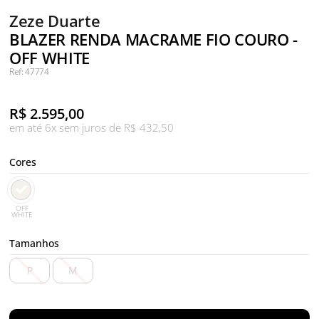
Zeze Duarte
BLAZER RENDA MACRAME FIO COURO -
OFF WHITE
Ref: 47774
R$
2.595,00
em até 6x sem juros de R$ 432,50
Cores
OFF
WHITE
Tamanhos
P
M