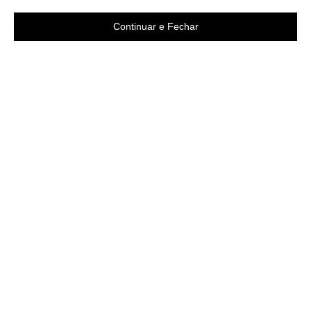
Continuar e Fechar
Área do cliente
A loja