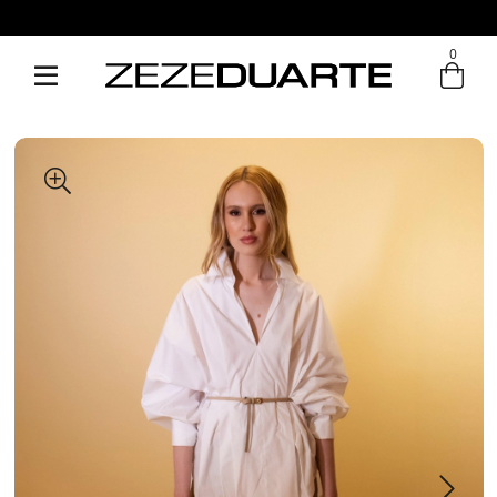
Pague em até 6x sem juros
0
Entre com email ou cpf/cnpj
Criar nova conta