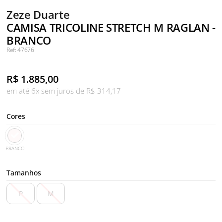
Zeze Duarte
CAMISA TRICOLINE STRETCH M RAGLAN -
BRANCO
Ref: 47676
R$
1.885,00
em até 6x sem juros de R$ 314,17
Cores
BRANCO
Tamanhos
P
M