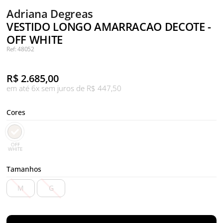
Adriana Degreas
VESTIDO LONGO AMARRACAO DECOTE -
OFF WHITE
Ref: 48052
R$
2.685,00
em até 6x sem juros de R$ 447,50
Cores
OFF
WHITE
Tamanhos
M
G