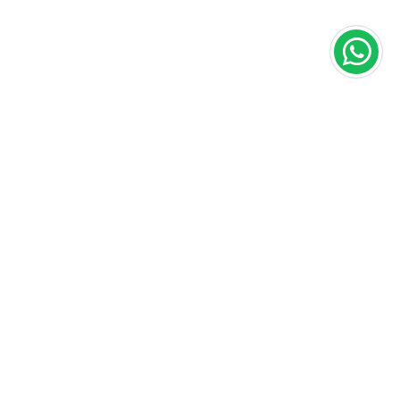
Área do cliente
A loja
Criar Conta
Sobre nós
Fazer Login
Políticas
Meus pedidos
Contato