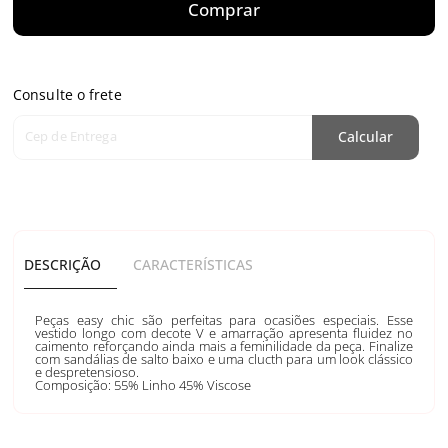
Comprar
Consulte o frete
Cep de Entrega
Calcular
DESCRIÇÃO
CARACTERÍSTICAS
Peças easy chic são perfeitas para ocasiões especiais. Esse
vestido longo com decote V e amarração apresenta fluidez no
caimento reforçando ainda mais a feminilidade da peça. Finalize
com sandálias de salto baixo e uma clucth para um look clássico
e despretensioso.
Composição: 55% Linho 45% Viscose