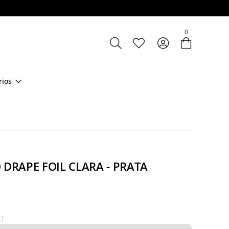
Entre com email ou cpf/cnpj
0
Criar nova conta
rios
 DRAPE FOIL CLARA - PRATA
0