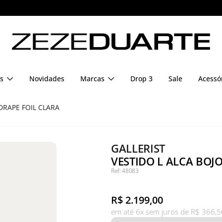
Pague em até 6x sem juros
s
Novidades
Marcas
Drop 3
Sale
Acessó
DRAPE FOIL CLARA
GALLERIST
VESTIDO L ALCA BOJO
Ref: 48083
R$
2.199,00
em até 6x sem juros de R$ 366,5