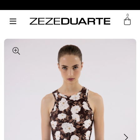
0
Entre com email ou cpf/cnpj
Criar nova conta