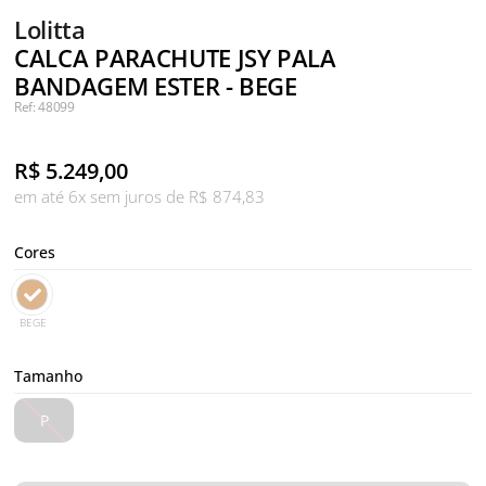
Lolitta
CALCA PARACHUTE JSY PALA
BANDAGEM ESTER - BEGE
Ref: 48099
R$
5.249,00
em até 6x sem juros de R$ 874,83
Cores
BEGE
Tamanho
P