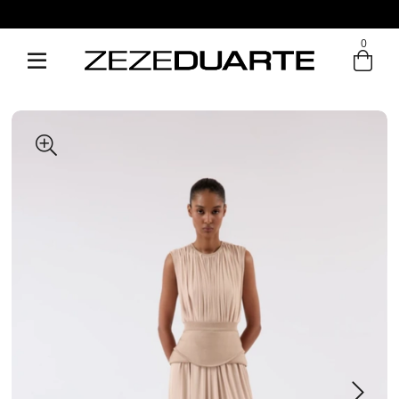
0
Entre com email ou cpf/cnpj
Criar nova conta