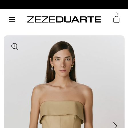
Pague em até 6x sem juros
0
Entre com email ou cpf/cnpj
Criar nova conta