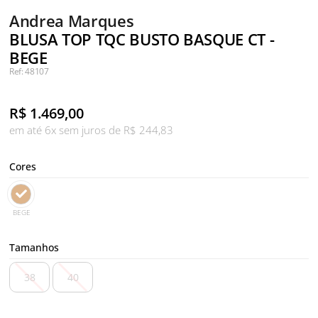
Andrea Marques
BLUSA TOP TQC BUSTO BASQUE CT -
BEGE
Ref: 48107
R$
1.469,00
em até 6x sem juros de R$ 244,83
Cores
BEGE
Tamanhos
38
40