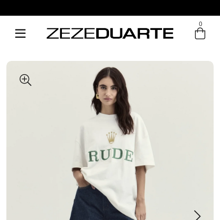
0
Entre com email ou cpf/cnpj
Criar nova conta