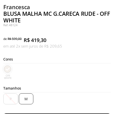
Francesca
BLUSA MALHA MC G.CARECA RUDE - OFF
WHITE
Ref: 48124
de
R$ 599,00
R$
419,30
em até 2x sem juros de R$ 209,65
Cores
OFF
WHITE
Tamanhos
P
M