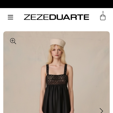
0
Entre com email ou cpf/cnpj
Criar nova conta