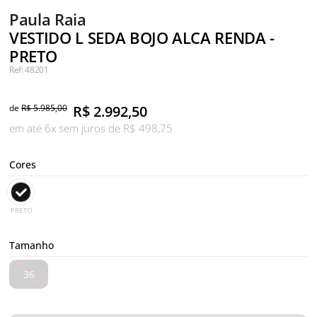
Paula Raia
VESTIDO L SEDA BOJO ALCA RENDA -
PRETO
Ref: 48201
de
R$ 5.985,00
R$
2.992,50
em até 6x sem juros de R$ 498,75
Cores
PRETO
Tamanho
36