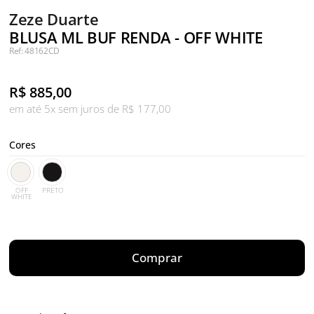
Zeze Duarte
BLUSA ML BUF RENDA - OFF WHITE
Ref: 48162CD
R$
885,00
em até 5x sem juros de R$ 177,00
Cores
OFF
PRETO
WHITE
Comprar