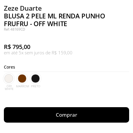
Zeze Duarte
BLUSA 2 PELE ML RENDA PUNHO
FRUFRU - OFF WHITE
Ref: 48169CD
R$
795,00
em até 5x sem juros de R$ 159,00
Cores
OFF
MARROM
PRETO
WHITE
Comprar