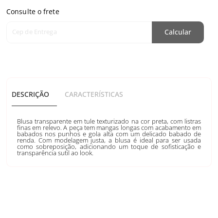
Consulte o frete
Cep de Entrega
Calcular
DESCRIÇÃO
CARACTERÍSTICAS
Blusa transparente em tule texturizado na cor preta, com listras
finas em relevo. A peça tem mangas longas com acabamento em
babados nos punhos e gola alta com um delicado babado de
renda. Com modelagem justa, a blusa é ideal para ser usada
como sobreposição, adicionando um toque de sofisticação e
transparência sutil ao look.