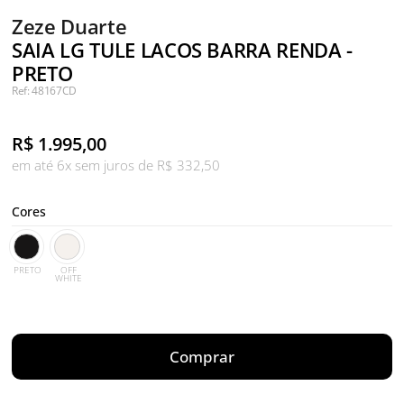
Zeze Duarte
SAIA LG TULE LACOS BARRA RENDA -
PRETO
Ref: 48167CD
R$
1.995,00
em até 6x sem juros de R$ 332,50
Cores
PRETO
OFF
WHITE
Comprar