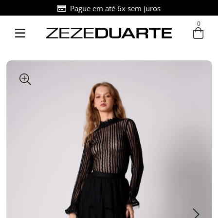
Pague em até 6x sem juros
0
Entre com email ou cpf/cnpj
Criar nova conta