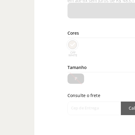
em até 6x sem juros de R$ 483,1
Cores
OFF
WHITE
Tamanho
P
Consulte o frete
Cep de Entrega
Cal