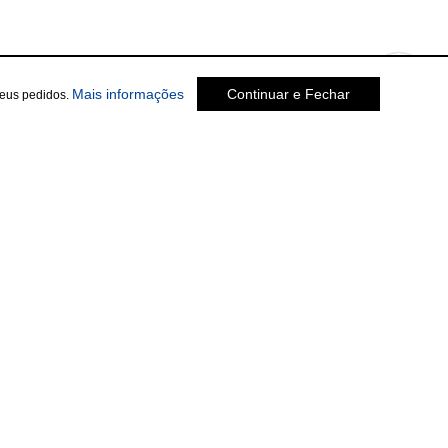
sobre a Política de Privacidade
Mais informações
Continuar e Fechar
seus pedidos.
Social
te.com.br