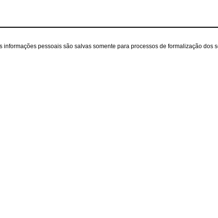
as informações pessoais são salvas somente para processos de formalização dos 
iente
A loja
Contatos
(31) 99433-2929
Sobre nós
ecommerce@zezeduar