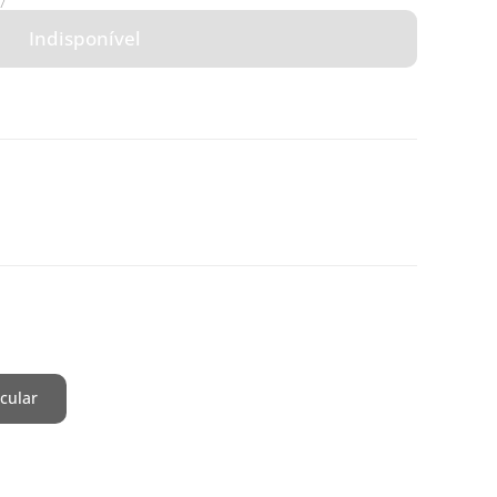
7
Indisponível
cular