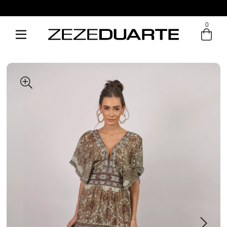
0
Entre com email ou cpf/cnpj
Criar nova conta