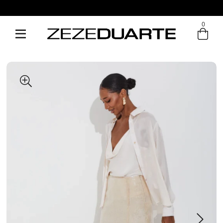
0
Entre com email ou cpf/cnpj
Criar nova conta