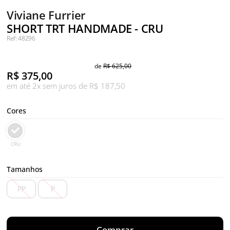
Viviane Furrier
SHORT TRT HANDMADE - CRU
Ref: 48296
de
R$ 625,00
R$
375,00
em até 2x sem juros de R$ 187,50
Cores
CRU
Tamanhos
PP
P
Comprar