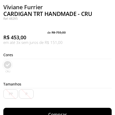
Viviane Furrier
CARDIGAN TRT HANDMADE - CRU
Ref: 48295
de
R$ 755,00
R$
453,00
em até 3x sem juros de R$ 151,00
Cores
CRU
Tamanhos
PP
P
Comprar