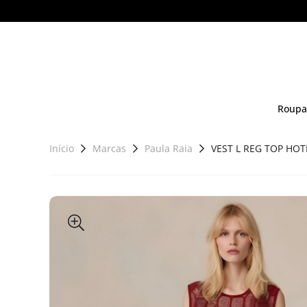
Roupa
Início
Marcas
Paula Raia
VEST L REG TOP HO