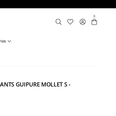
Entre com email ou cpf/cnpj
0
Criar nova conta
rios
PANTS GUIPURE MOLLET S -