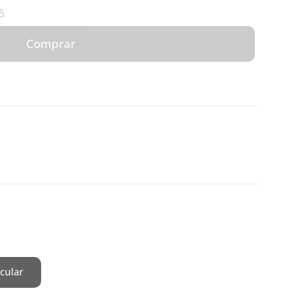
5
Comprar
cular