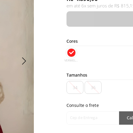
em até 6x sem juros de R$ 815,1
Cores
VERMELHO
Tamanhos
34
36
Consulte o frete
Cep de Entrega
Cal