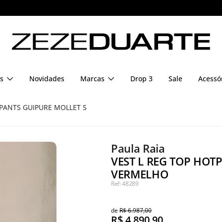
Pague em até 6x sem juros
s
Novidades
Marcas
Drop 3
Sale
Acessó
TPANTS GUIPURE MOLLET S
Paula Raia
VEST L REG TOP HOT
VERMELHO
Ref: 48289
de
R$ 6.987,00
R$
4.890,90