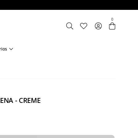
Entre com email ou cpf/cnpj
0
Criar nova conta
rios
ENA - CREME