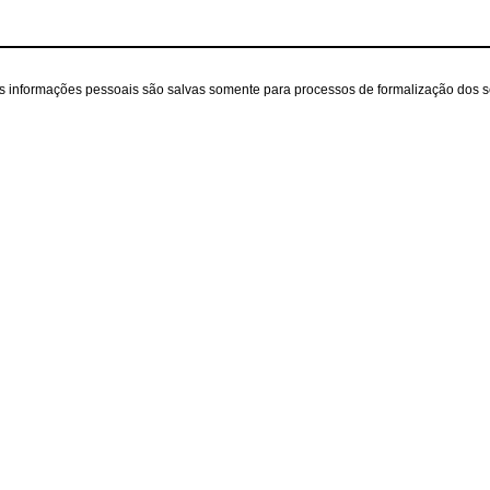
as informações pessoais são salvas somente para processos de formalização dos 
iente
A loja
Contatos
(31) 99433-2929
Sobre nós
ecommerce@zezeduar