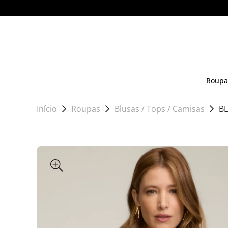
Roupa
Início
Roupas
Blusas / Tops / Camisas
B