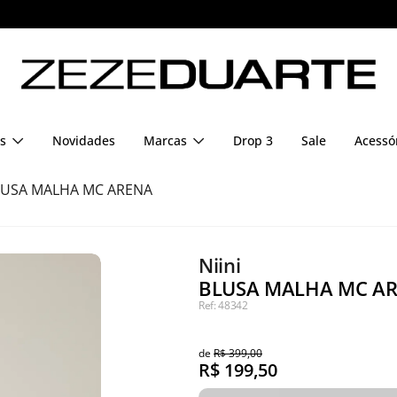
s
Novidades
Marcas
Drop 3
Sale
Acessó
LUSA MALHA MC ARENA
Niini
BLUSA MALHA MC AR
Ref: 48342
de
R$ 399,00
R$
199,50