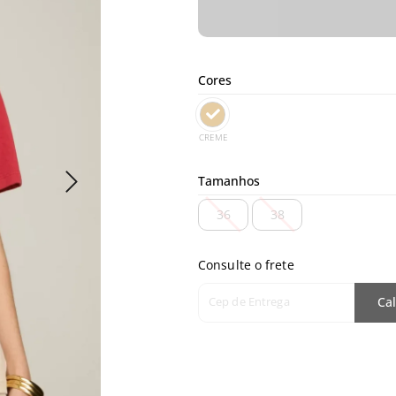
Cores
CREME
Tamanhos
36
38
Consulte o frete
Cep de Entrega
Cal