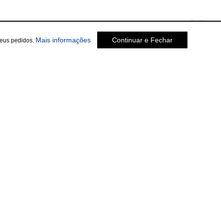
Mais informações
Continuar e Fechar
seus pedidos.
Social
te.com.br