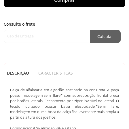
Consulte o frete
Cep de Entrega
Calcular
DESCRIÇÃO
CARACTERÍSTICAS
Calça de alfaiataria em algodão acetinado na cor Preta. A peça
possui modelagem semi flare* com sobreposição frontal presa
por botões laterais. Fechamento por zíper invisível na lateral. O
tecido utilizado possui baixa elasticidade.*Semi flare:
modelagem em que a boca da calça fica levemente mais ampla a
partir da altura dos joelhos.
Composição: 97% algodão 3% elastano