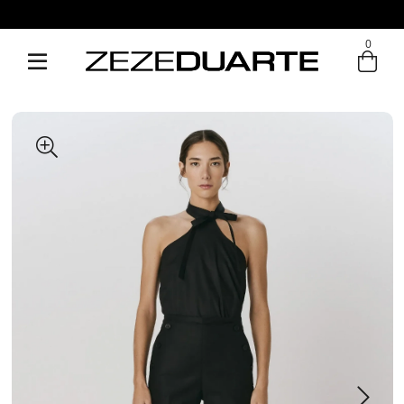
Pague em até 6x sem juros
0
Entre com email ou cpf/cnpj
Criar nova conta