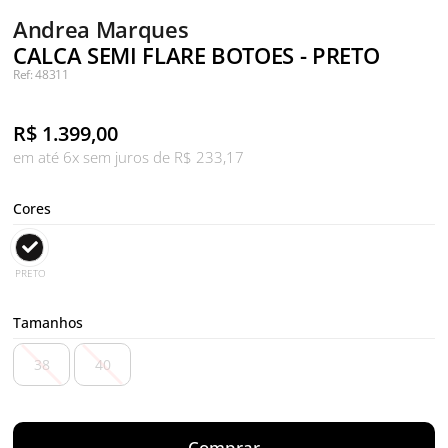
Andrea Marques
CALCA SEMI FLARE BOTOES - PRETO
Ref: 48311
R$
1.399,00
em até 6x sem juros de R$ 233,17
Cores
PRETO
Tamanhos
38
40
Comprar