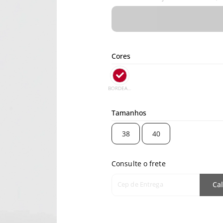
Cores
BORDEAUX
Tamanhos
38
40
Consulte o frete
Cep de Entrega
Cal