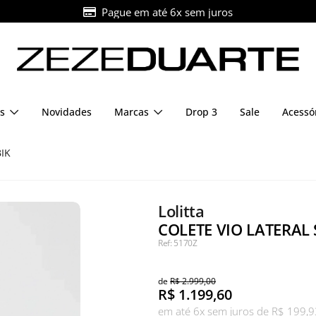
Pague em até 6x sem juros
s
Novidades
Marcas
Drop 3
Sale
Acessó
IK
Lolitta
COLETE VIO LATERAL
Ref: 5170Z
de
R$ 2.999,00
R$
1.199,60
em até 6x sem juros de R$ 199,9