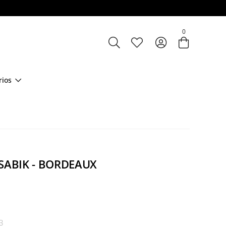
Entre com email ou cpf/cnpj
0
Criar nova conta
rios
 SABIK - BORDEAUX
3