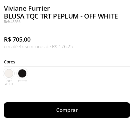
Viviane Furrier
BLUSA TQC TRT PEPLUM - OFF WHITE
Ref: 48366
R$
705,00
em até 4x sem juros de R$ 176,25
Cores
OFF
PRETO
WHITE
Comprar