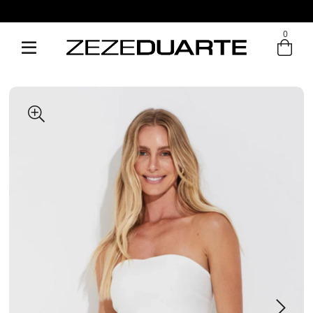
0
Entre com email ou cpf/cnpj
Criar nova conta