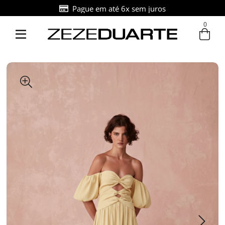
Pague em até 6x sem juros
0
Entre com email ou cpf/cnpj
Criar nova conta