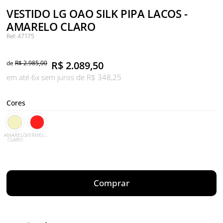
VESTIDO LG OAO SILK PIPA LACOS -
AMARELO CLARO
Ref: 47175
de
R$ 2.985,00
R$
2.089,50
em até 6x sem juros de R$ 348,25
Cores
AMARELO
VERMELHO
CLARO
Comprar