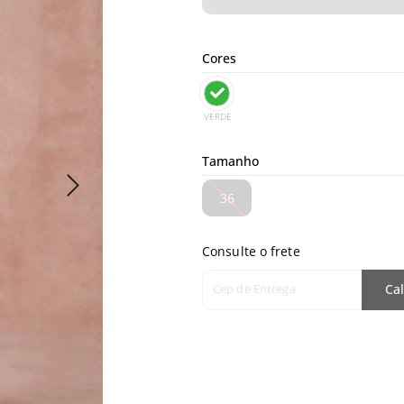
Cores
VERDE
Tamanho
36
Consulte o frete
Cep de Entrega
Cal