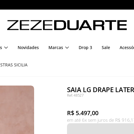
Pague em até 6x sem juros
s
Novidades
Marcas
Drop 3
Sale
Acessó
STRAS SICILIA
SAIA LG DRAPE LATERA
Ref: 48527
R$
5.497,00
em até 6x sem juros de R$ 916,1