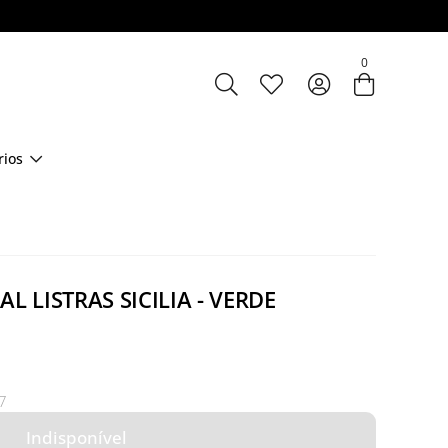
Entre com email ou cpf/cnpj
0
Criar nova conta
rios
L LISTRAS SICILIA - VERDE
7
Indisponível