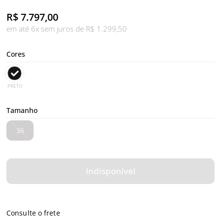
R$
7.797,00
em até 6x sem juros de R$ 1.299,50
Cores
PRETO
Tamanho
36
Indisponível
Consulte o frete