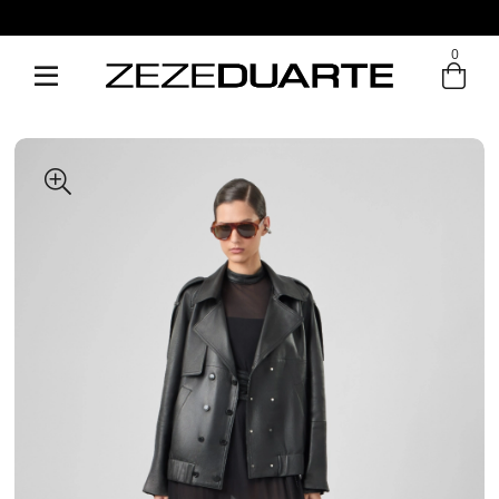
Pague em até 6x sem juros
0
Entre com email ou cpf/cnpj
Criar nova conta