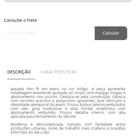
Consulte o frete
Cep de Entrega
Calcular
DESCRIÇÃO
CARACTERÍSTICAS
Jaqueta slim fit em jeans na cor Índigo. A peça apresenta
modelagem levemente ajustada ao corpo com mangas longas e
abotoamento nos punho. Destaca-se pela construção clássica
com recortes precisos e pespontos aparentes, que reforçam a
identidade atemporal do jeans. Possui bolsos laterais embutidos
com viés, gola tradicional e vista frontal anatômica com
abotoamento embutido. Possui detalhe interno com aba
aplicada para fechamento do decote.
Moderna e descomplicada, transita com facilidade entre
produções urbanas, looks de trabalho mais criativos e ocasiões
informais do dia a dia.