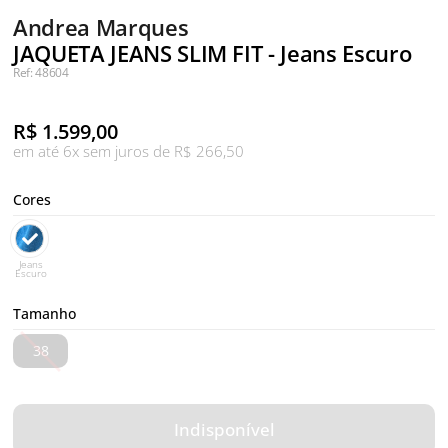
Andrea Marques
JAQUETA JEANS SLIM FIT - Jeans Escuro
Ref: 48604
R$
1.599,00
em até 6x sem juros de R$ 266,50
Cores
Jeans
Escuro
Tamanho
38
Indisponível