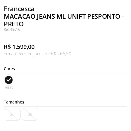
Francesca
MACACAO JEANS ML UNIFT PESPONTO -
PRETO
Ref: 48616
R$
1.599,00
em até 6x sem juros de R$ 266,50
Cores
PRETO
Tamanhos
36
38