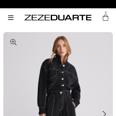
0
Entre com email ou cpf/cnpj
Criar nova conta